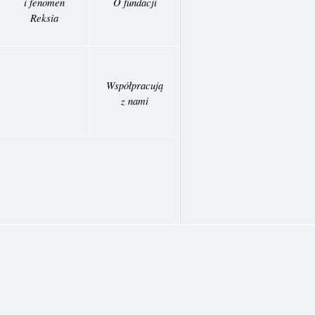
i fenomen
O fundacji
Reksia
Współpracują
z nami